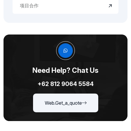
项目合作
Need Help? Chat Us
+62 812 9064 5584
Web.get_a_quote